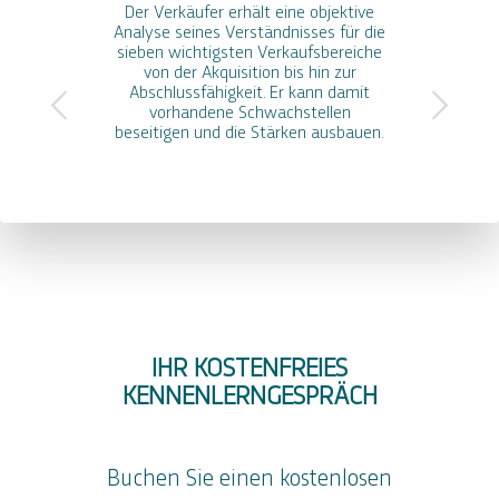
Der Verkäufer erhält eine objektive
Analyse seines Verständnisses für die
sieben wichtigsten Verkaufsbereiche
von der Akquisition bis hin zur
Abschlussfähigkeit. Er kann damit
vorhandene Schwachstellen
beseitigen und die Stärken ausbauen.
INSIGHTS
INSIGHTS
INSIGHTS
INSIGHTS
INSIGHTS
INSIGHTS
INSIGHTS
INSIGHTS
MDI®
MDI®
MDI®
MDI®
MDI®
MDI®
MDI®
MDI®
Talents
Talents
Talents
Insights
Talent
Talents
Potenzialanalyse
Verkaufs-
Insights
Insights
Insights
MDI®EQ
Insights
Insights
Strategien-
IHR KOSTENFREIES
basic
"Sales"
„Executive“
TriMetrix
„Selection“
Indikator
EQ
(VSI)
KENNENLERNGESPRÄCH
Buchen Sie einen kostenlosen