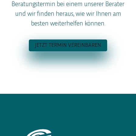
Beratungstermin bei einem unserer Berater
und wir finden heraus, wie wir Ihnen am
besten weiterhelfen können.
INSIGHTS MDI®
JETZT TERMIN VEREINBAREN
Talents Insights basic
Der Report liefert Erkenntnisse über Stärken und
Schwächen, präferiertes Verhalten, Motive, Werte und
Driving-Forces, sowie darüber, mit welcher Kommunikation
man die Person erreichen kann und welches
Arbeitsumfeld er oder sie braucht, um erfolgreich zu sein.
Zum Produkt